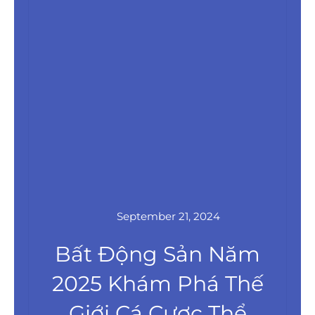
September 21, 2024
Bất Động Sản Năm
2025 Khám Phá Thế
Giới Cá Cược Thể