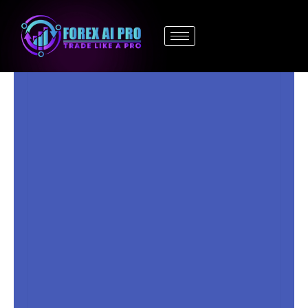
Skip
to
content