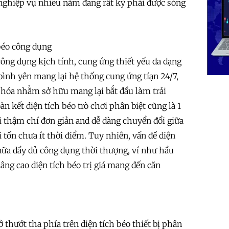
g nghiệp vụ nhiều năm đang rất kỳ phải được sòng
 béo công dụng
công dụng kịch tính, cung ứng thiết yếu đa dạng
bình yên mang lại hệ thống cung ứng tíạn 24/7,
hóa nhằm sở hữu mang lại bắt đầu làm trải
 kết diện tích béo trò chơi phân biệt cũng là 1
i thậm chí đơn giản and dễ dàng chuyển đổi giữa
tốn chưa ít thời điểm. Tuy nhiên, vấn đề diện
nữa đầy đủ công dụng thời thượng, ví như hầu
âng cao diện tích béo trị giá mang đến căn
 thướt tha phía trên diện tích béo thiết bị phân