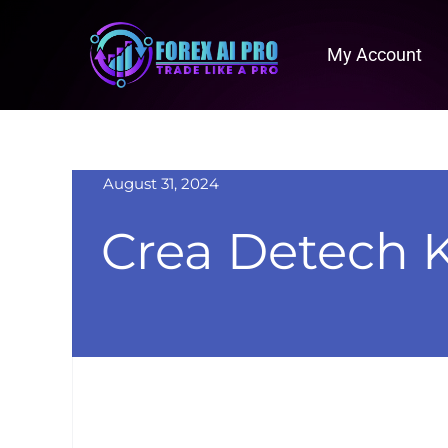
Skip
to
My Account
content
August 31, 2024
Crea Detech 