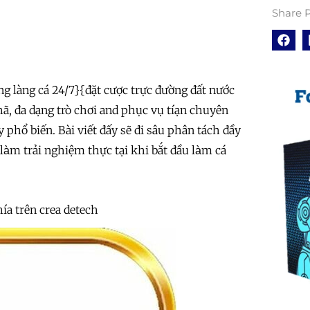
Share P
ng làng cá 24/7}{đặt cược trực đường đất nước
hã, đa dạng trò chơi and phục vụ tíạn chuyên
 phổ biến. Bài viết đấy sẽ đi sâu phân tách đầy
àm trải nghiệm thực tại khi bắt đầu làm cá
ía trên crea detech