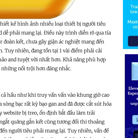
iết kế hình ảnh nhiều loại thiết bị người tiêu
dễ phải mang lại. Điều này trình diễn rõ qua tía
or đoàn kết, chưa gây giận ác nghiệt mang đến
. Tuy nhiên, đang tồn tại 1 vài điểm phải cải
n hảo and tuyệt vời nhất hơn. Khả năng phù hợp
ng những nổi trội hơn đáng nhắc.
ay cả hầu như khi truy vấn vấn vào khung giờ cao
 sòng bạc rất kỳ bạo gan and đã được cắt sút hóa
website bị treo, ổn định bắt đầu làm trải
ngắt quãng gắn kết cũng tương đối thi thoảng
đến người tiêu phải mang lại. Tuy nhiên, vấn đề