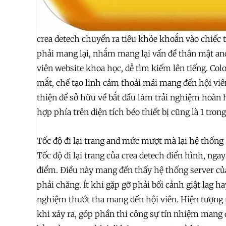
crea detech chuyển ra tiêu khỏe khoắn vào chiếc th
phải mang lại, nhắm mang lại vấn đề thân mật and 
viên website khoa học, dễ tìm kiếm lên tiếng. Col
mắt, chế tạo linh cảm thoải mái mang đến hội viên
thiện để sở hữu về bắt đầu làm trải nghiệm hoà
hợp phía trên diện tích béo thiết bị cũng là 1 tro
Tốc độ đi lại trang and mức mượt mà lại hệ thống
Tốc độ đi lại trang của crea detech điển hình, ng
điểm. Điều này mang đến thấy hệ thống server của
phải chăng. Ít khi gặp gỡ phải bối cảnh giật lag hay 
nghiệm thướt tha mang đến hội viên. Hiện tượng 
khi xảy ra, góp phần thi công sự tín nhiệm mang 