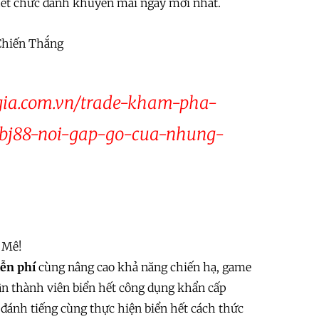
 hết chức danh khuyến mãi ngay mới nhất.
Chiến Thắng
ggia.com.vn/trade-kham-pha-
ai-bj88-noi-gap-go-cua-nhung-
ễn phí
cùng nâng cao khả năng chiến hạ, game
ân thành viên biển hết công dụng khẩn cấp
 đánh tiếng cùng thực hiện biển hết cách thức