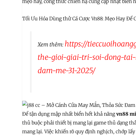
mẹo hay, công thức chiến hạ cùng cập nhật biển
Tối Ưu Hóa Dùng thử Cá Cược Vn88: Mẹo Hay Để 
https://tieccuoihoan
Xem thêm:
the-gioi-giai-tri-soi-dong-t
dam-me-31-2025/
Để tận dụng mập nhất biển hết khả năng
vn88 mi
thủ buộc phải thiết bị mang lại game thủ dạng th
mang lại. Việc khiến rõ quy định nghịch, chớp lấy