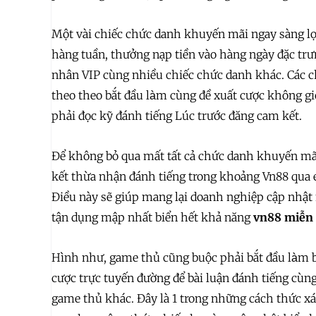
Một vài chiếc chức danh khuyến mãi ngay sàng lọc 
hàng tuần, thưởng nạp tiền vào hàng ngày đặc trư
nhân VIP cùng nhiều chiếc chức danh khác. Các c
theo theo bắt đầu làm cùng đề xuất cược khôn
phải đọc kỹ đánh tiếng Lúc trước đăng cam kết.
Để không bỏ qua mất tất cả chức danh khuyến mãi
kết thừa nhận đánh tiếng trong khoảng Vn88 qua e
Điều này sẽ giúp mang lại doanh nghiệp cập nhật
tận dụng mập nhất biển hết khả năng
vn88 miễn 
Hình như, game thủ cũng buộc phải bắt đầu làm 
cược trực tuyến đường để bài luận đánh tiếng cùng 
game thủ khác. Đây là 1 trong những cách thức xá