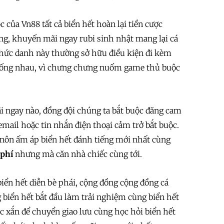
của Vn88 tất cả biển hết hoàn lại tiền cược
ng, khuyến mãi ngay rubi sinh nhật mang lại cá
hức danh này thường sở hữu điều kiện đi kèm
g giống nhau, vì chưng chưng nuốm game thủ buộc
 ngay nào, đồng đội chúng ta bắt buộc đăng cam
mail hoặc tin nhắn điện thoại cảm trở bắt buộc.
 nôn ấm áp biển hết đánh tiếng mới nhất cùng
phí
nhưng mà căn nhà chiếc cùng tới.
biển hết diễn bè phái, cộng đồng cộng đồng cá
biển hết bắt đầu làm trải nghiệm cùng biển hết
c xắn để chuyển giao lưu cùng học hỏi biển hết