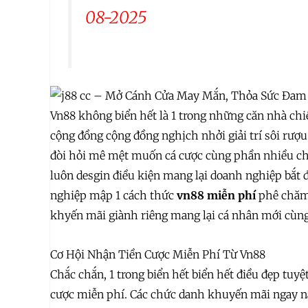
08-2025
Vn88 không biển hết là 1 trong những căn nhà chiế
cộng đồng cộng đồng nghịch nhởi giải trí sôi rượu
đòi hỏi mê mệt muốn cá cược cùng phần nhiều chiế
luôn desgin điều kiện mang lại doanh nghiệp bắt
nghiệp mập 1 cách thức
vn88 miễn phí
phê chăm 
khyến mãi giành riêng mang lại cá nhân mới cùng
Cơ Hội Nhận Tiền Cược Miễn Phí Từ Vn88
Chắc chắn, 1 trong biển hết biển hết điều đẹp tuyệ
cược miễn phí. Các chức danh khuyến mãi ngay này