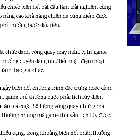
 chiếc biển hết bắt đầu làm trải nghiệm cùng
p nâng cao khả năng chiến hạ cùng kiếm được
 phí thưởng bước đầu tiên.
hết chức danh vòng quay may mắn, vị trí game
 thưởng duyên dáng như tiền mặt, điện thoại
a trị báo giá khác.
ngày biển hết chương trình đặc trưng hoặc dành
làm, game thủ thường buộc phải tích lũy điểm
̀u làm cá cược. Số lượng vòng quay nhưng mà
m thưởng nhưng mà game thủ vẫn tích lũy được.
hiều dạng, trong khoảng biển hết phần thưởng