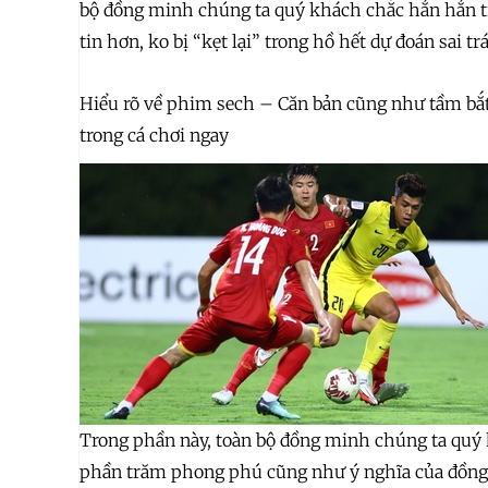
bộ đồng minh chúng ta quý khách chắc hẳn hẳn t
tin hơn, ko bị “kẹt lại” trong hồ hết dự đoán sai trá
Hiểu rõ về phim sech – Căn bản cũng như tầm bắ
trong cá chơi ngay
Trong phần này, toàn bộ đồng minh chúng ta quý 
phần trăm phong phú cũng như ý nghĩa của đồng 