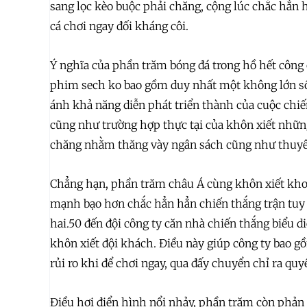
sang lọc kèo buộc phải chăng, cộng lúc chắc hẳn
cá chơi ngay đối kháng côi.
Ý nghĩa của phần trăm bóng đá trong hồ hết công 
phim sech ko bao gồm duy nhất một không lớn số
ánh khả năng diễn phát triển thành của cuộc chiến
cũng như trường hợp thực tại của khôn xiết nhữn
chăng nhằm thăng vày ngân sách cũng như thuyên
Chẳng hạn, phần trăm châu Á cùng khôn xiết kho
mạnh bạo hơn chắc hẳn hẳn chiến thắng trận tuy
hai.50 đến đội công ty căn nhà chiến thắng biểu d
khôn xiết đội khách. Điều này giúp công ty bao 
rủi ro khi để chơi ngay, qua đấy chuyển chỉ ra quy
Điều hơi điển hình nổi nhảy, phần trăm còn phản 