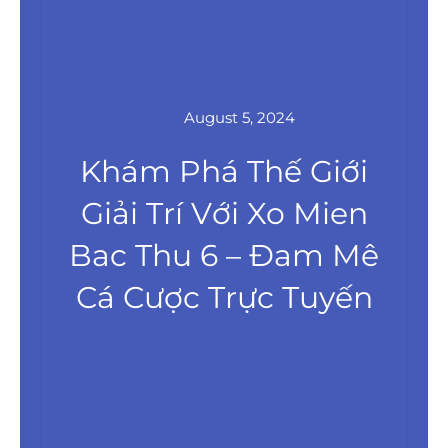
August 5, 2024
Khám Phá Thế Giới
Giải Trí Với Xo Mien
Bac Thu 6 – Đam Mê
Cá Cược Trực Tuyến