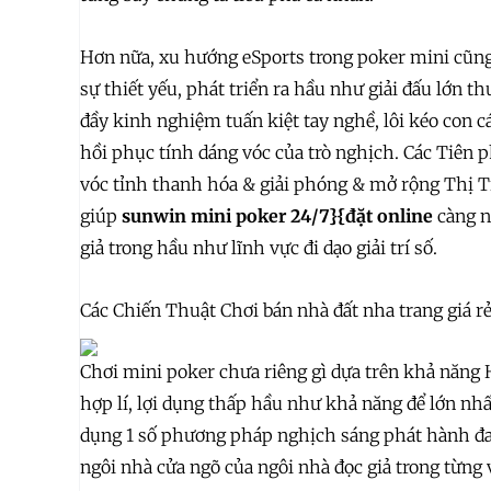
Hơn nữa, xu hướng eSports trong poker mini cũng
sự thiết yếu, phát triển ra hầu như giải đấu lớn
đầy kinh nghiệm tuấn kiệt tay nghề, lôi kéo con 
hồi phục tính dáng vóc của trò nghịch. Các Tiên 
vóc tỉnh thanh hóa & giải phóng & mở rộng Thị T
giúp
sunwin mini poker 24/7}{đặt online
càng n
giả trong hầu như lĩnh vực đi dạo giải trí số.
Các Chiến Thuật Chơi bán nhà đất nha trang giá 
Chơi mini poker chưa riêng gì dựa trên khả năng
hợp lí, lợi dụng thấp hầu như khả năng để lớn nhấ
dụng 1 số phương pháp nghịch sáng phát hành đa
ngôi nhà cửa ngõ của ngôi nhà đọc giả trong từng 