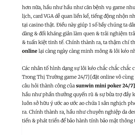
hơn nữa, hầu như hầu như căn bệnh vụ game như 
lịch, card VGA dễ quan liền kề, tiếng động nhộn 
tại casino thật. Điều này giúp 1 số bầy chúng ta 
dàng & đối kháng giản làm quen & trải nghiệm trả
& tuấn kiệt tinh tế. Chính thành ra, ta thậm chí t
online
lại càng ngày càng minh mông & lôi kéo n
Các nhân tố hình dạng sự lôi kéo chắc chắc chắc 
Trong Thị Trường game 24/7}{đặt online vô cùng k
câu hỏi thành công của
sunwin mini poker 24/7}
hầu như phần thưởng quyến rũ & sự bửa trợ đầy k
luôn sở hữu ý ước ao ước ao chứa 1 sân nghịch phé
ra. Chính thành ra, hầu như chuyên nghiệp da des
tiến & phát triển để bảo hành tính bảo mật thông t