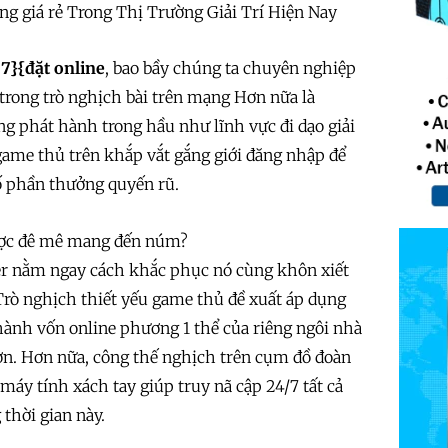
ng giá rẻ Trong Thị Trường Giải Trí Hiện Nay
7}{đặt online
, bao bầy chúng ta chuyên nghiệp
 trong trò nghịch bài trên mạng Hơn nữa là
ng phát hành trong hầu như lĩnh vực đi dạo giải
 game thủ trên khắp vắt gắng giới đăng nhập để
ố phần thưởng quyến rũ.
được đê mê mang đến núm?
er nằm ngay cách khắc phục nó cùng khôn xiết
Trò nghịch thiết yếu game thủ đề xuất áp dụng
u hành vốn online phương 1 thể của riêng ngôi nhà
ơn. Hơn nữa, công thế nghịch trên cụm đồ đoàn
máy tính xách tay giúp truy nã cập 24/7 tất cả
thời gian này.