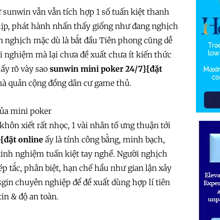
sunwin vẫn vẫn tích hợp 1 số tuấn kiệt thanh
nhịp, phát hành nhấn thấy giống như đang nghịch
dân nghịch mặc dù là bắt đầu Tiên phong cũng dễ
i nghiệm mà lại chưa đề xuất chưa ít kiến thức
hấy rõ vày sao
sunwin mini poker 24/7}{đặt
hà quản cộng đồng dân cư game thủ.
của mini poker
hôn xiết rất nhọc, 1 vài nhân tố ưng thuận tới
{đặt online
ấy là tính công bằng, minh bạch,
inh nghiệm tuấn kiệt tay nghề. Người nghịch
p tắc, phân biệt, hạn chế hầu như gian lận xảy
gin chuyên nghiệp để đề xuất dùng hợp lí tiên
in & độ an toàn.