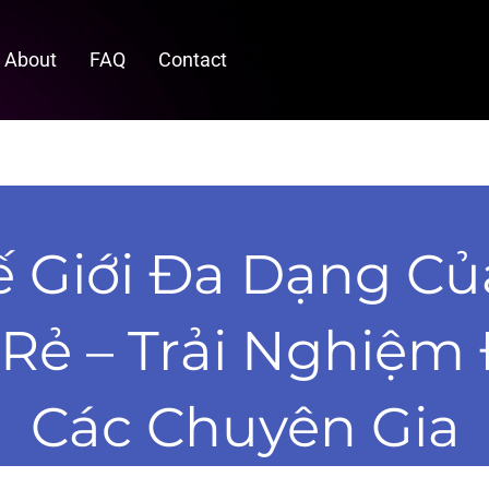
About
FAQ
Contact
 Giới Đa Dạng Củ
 Rẻ – Trải Nghiệm
Các Chuyên Gia