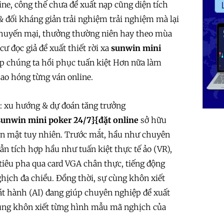
ine, công thế chưa đề xuất nạp cũng diện tích
 đối kháng giản trải nghiệm trải nghiệm mà lại
 khuyến mại, thưởng thường niên hay theo mùa
ư đọc giả đề xuất thiết rời xa
sunwin mini
iúp chúng ta hồi phục tuấn kiệt Hơn nữa làm
 ao hóng từng ván online.
e: xu hướng & dự đoán tăng trưởng
sunwin mini poker 24/7}{đặt online
sở hữu
ớn mật tuy nhiên. Trước mắt, hầu như chuyên
n tích hợp hầu như tuấn kiệt thực tế ảo (VR),
tiêu pha qua card VGA chân thực, tiếng động
ịch đa chiều. Đồng thời, sự cùng khôn xiết
át hành (AI) đang giúp chuyên nghiệp đề xuất
ùng khôn xiết từng hình mẫu mã nghịch của