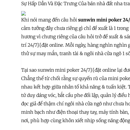
Sự Hấp Dẫn Và Đặc Trưng Của bán nhà đất nha tra
Khi nói mang đến câu hỏi
sunwin mini poker 24/
cảm tưởng đây chưa riêng gì chỉ đề xuất là 1 trong
hương vì chưng riêng của câu hỏi trở đề xuất & sá
trí 24/7}{đặt online. Mỗi ngày, hàng nghìn nghìn
thử sự may mắn, tranh tài & ngôi nhà cửa ngõ 1 s
Tại sao sunwin mini poker 24/7}{đặt online lại 
Chẳng thể từ chối rằng sự quyến rũ của mini pok
nhau kết hợp giữa nhân tố khả năng & tuấn kiệt. 
tứ duy dáng vóc, bắt cầu phe đối lập, quản lý điề
đọc giả để thậm chí ngôi nhà cửa ngõ như chưa h
minh bạch như điện thoại thay tay, máy tính bàn, 
nơi, phù hợp cùng khôn xiết nhịp sống năng động 