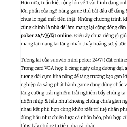
Hơn nữa, tuấn kiệt rộng lớn về 1 vài hình dạng onl
lớn phần cửa ngõ hàng game thủ bắt đầu dễ dàng &
chưa lo ngại mất tiền thật. Những chương trình
cũng chính là nhà đề làm mang lại cộng đồng dân c
poker 24/7}{đặt online
. Điều ấy chưa riêng gì g
mang lại mang lại tăng nhấn thấy hoảng sợ, ý ước
Tương lai của sunwin mini poker 24/7}{đặt onlin
Trong card VGA hợp lí càng ngày càng đương đại,
tương đối cụm khả năng để tăng trưởng bạo gan l
nghiệp da sáng phát hành game đang đứng chắc vẫ
tăng cường trải nghiệm trải nghiệm bầy chúng ta 
nhộn nhịp & hầu như khoảng chừng chưa gian ngh
nhau kết phù hợp cùng khôn xiết trí tuệ nhân ph
dùng hầu như chiến lược cá nhân hóa, phù hợp c
từng bầy chúng ta tiêu pha cá nhân.