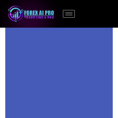
Skip
to
content