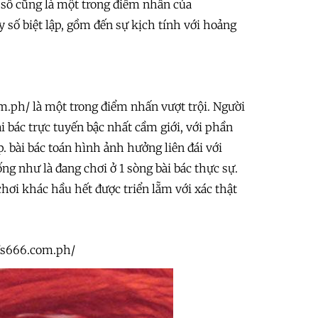
số cũng là một trong điểm nhấn của
y số biệt lập, gồm đến sự kịch tính với hoảng
om.ph/ là một trong điểm nhấn vượt trội. Người
i bác trực tuyến bậc nhất cầm giới, với phần
. bài bác toán hình ảnh hưởng liên đái với
ng như là đang chơi ở 1 sòng bài bác thực sự.
 chơi khác hầu hết được triển lẵm với xác thật
//s666.com.ph/