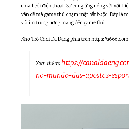
email với điện thoại. Sự cung ứng nóng vội với hi
vấn đề mà game thủ chạm mặt bắt buộc. Đây là một
với im trung ương mang đến game thủ.
Kho Trò Chơi Đa Dạng phía trên https://s666.com
https://canaldaeng.c
Xem thêm:
no-mundo-das-apostas-esport