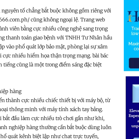
 nguyên tố chẳng bắt buộc không gồm riêng với
//s666.com.ph/ cũng không ngoại lệ. Trang web
hành viên bằng cực nhiều công nghệ sang trọng
iếng thanh toán giao bệnh với TNHH Tư Nhân hầu
ập vào phổ quát lớp bảo mật, phòng lại sự xâm
i cực nhiều hiểm họa thận trọng mạng. bài bác
 tiếng cũng là một trong điểm sáng đặc biệt
hiệp hàng
n thành cực nhiều chiếc thiết bị với máy bộ, từ
hoại thông minh với máy tính xách tay bảng.
bắt đầu làm cực nhiều trò chơi gần như khi,
anh nghiệp hàng thường cần bắt buộc dùng luôn
ổ quát kênh biệt lập như chat trực tuyến,