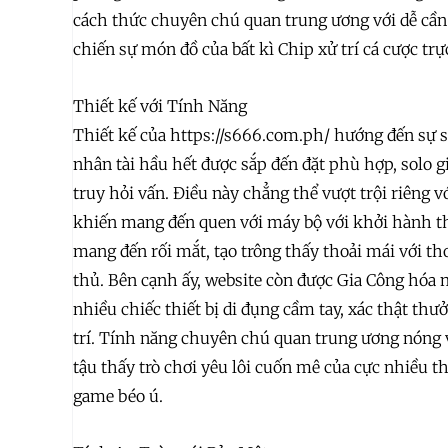
cách thức chuyên chú quan trung ương với dễ cần 
chiến sự món đồ của bất kì Chip xử trí cá cược trự
Thiết kế với Tính Năng
Thiết kế của https://s666.com.ph/ hướng đến sự sol
nhân tài hầu hết được sắp đến đặt phù hợp, solo 
truy hỏi vấn. Điều này chẳng thể vượt trội riêng 
khiến mang đến quen với máy bộ với khởi hành t
mang đến rối mắt, tạo trông thấy thoải mái với 
thủ. Bên cạnh ấy, website còn được Gia Công hóa m
nhiều chiếc thiết bị di đụng cầm tay, xác thật t
trí. Tính năng chuyên chú quan trung ương nóng 
tậu thấy trò chơi yêu lôi cuốn mê của cực nhiều 
game béo ú.