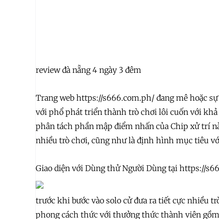
review đà nẵng 4 ngày 3 đêm
Trang web https://s666.com.ph/ đang mê hoặc sự
với phổ phát triển thành trò chơi lôi cuốn với kh
phân tách phần mập điểm nhấn của Chip xử trí n
nhiều trò chơi, cũng như là định hình mục tiêu với
Giao diện với Dùng thử Người Dùng tại https://s
trước khi bước vào solo cử đưa ra tiết cực nhiều t
phong cách thức với thưởng thức thành viên gồm 