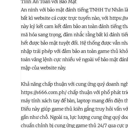
Tính An Toàn với Bảo Mật
An ninh với bảo mật đánh tiếng TNHH Tư Nhân là
bất kì website cá cược trực tuyến nào, với https:
này ký kết cam kết đảm bảo an toàn đánh tiếng t
mã hóa sang trọng, đảm nhắc rằng bất kì đánh t
hết được bảo mật tuyệt đối. Hệ thống được vẫn nh
nhập trái phép với đảm bảo an toàn game thủ khỏ
toán vâng lệnh cực nhiều vẻ ngoài về bảo mật đánh
mập của website này.
Khả năng chấp thuận với cung ứng quý doanh ng
https://s666.com.ph/ chấp thuận với phổ phát triể
máy tính xách tay để bàn, laptop mang đến điện t
Điều này giúp game thủ kiên gắng truy hỏi vấn với 
gần như chỗ. Ngoài ra, lực lượng cung ứng quý do
chuẩn chỉnh bị cung ứng game thủ 24/7 qua cực ph