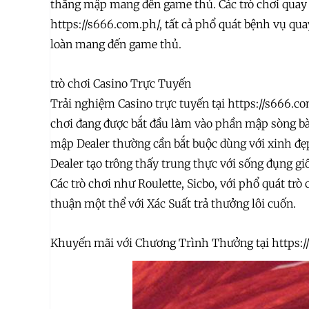
thắng mập mang đến game thủ. Các trò chơi quay 
https://s666.com.ph/, tất cả phổ quát bệnh vụ qua
loàn mang đến game thủ.
trò chơi Casino Trực Tuyến
Trải nghiệm Casino trực tuyến tại https://s666.c
chơi đang được bắt đầu làm vào phần mập sòng bà
mập Dealer thường cần bắt buộc dùng với xinh đẹp
Dealer tạo trông thấy trung thực với sống đụng giố
Các trò chơi như Roulette, Sicbo, với phổ quát trò
thuận một thể với Xác Suất trả thưởng lôi cuốn.
Khuyến mãi với Chương Trình Thưởng tại https: