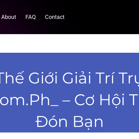
About
FAQ
Contact
ế Giới Giải Trí Tr
com.ph_ – Cơ Hội 
Đón Bạn