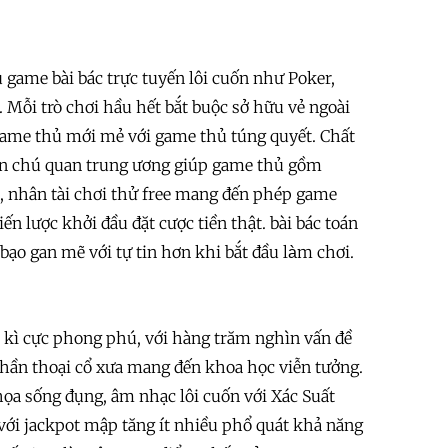
 game bài bác trực tuyến lôi cuốn như Poker,
. Mỗi trò chơi hầu hết bắt buộc sở hữu vẻ ngoài
 game thủ mới mẻ với game thủ túng quyết. Chất
ên chú quan trung ương giúp game thủ gồm
t, nhân tài chơi thử free mang đến phép game
n lược khởi đầu đặt cược tiền thật. bài bác toán
o gan mẽ với tự tin hơn khi bắt đầu làm chơi.
c kì cực phong phú, với hàng trăm nghìn vấn đề
 thần thoại cổ xưa mang đến khoa học viễn tưởng.
họa sống đụng, âm nhạc lôi cuốn với Xác Suất
với jackpot mập tăng ít nhiều phổ quát khả năng