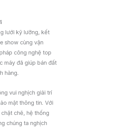
4
g lưới kỹ lưỡng, kết
me show cùng vận
i pháp công nghệ top
ọc máy đã giúp bán đất
ch hàng.
g vui nghịch giải trí
ảo mật thông tin. Với
chặt chẽ, hệ thống
ng chúng ta nghịch