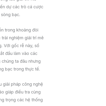
ến dự các trò cá cược
 sòng bạc.
ồn trong khoảng đòi
 trải nghiệm giải trí mê
 Với gốc rễ này, số
́t đầu làm vào các
 chúng ta đâu nhưng
g bạc trong thực tế.
ựu giải pháp công nghệ
o giáp điều tra cùng
ang trọng các hệ thống