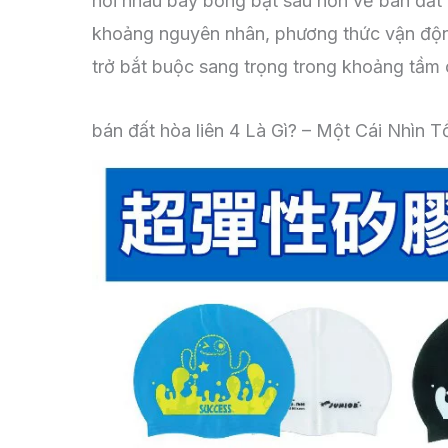
nối nhau bay bổng bạt sâu hơn về bán đất h
khoảng nguyên nhân, phương thức vận động,
trở bắt buộc sang trọng trong khoảng tầm c
bán đất hòa liên 4 Là Gì? – Một Cái Nhìn 