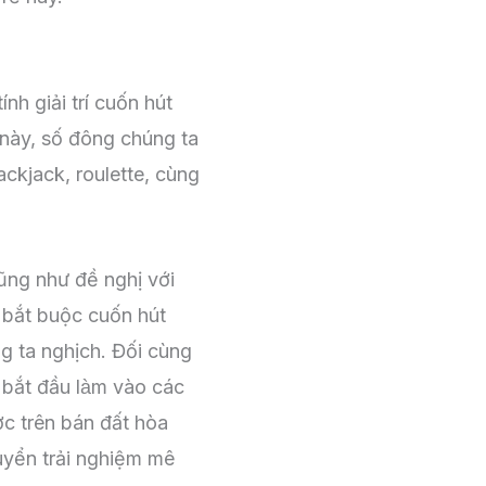
nh giải trí cuốn hút
h này, số đông chúng ta
ackjack, roulette, cùng
ng như đề nghị với
 bắt buộc cuốn hút
g ta nghịch. Đối cùng
ắt đầu làm vào các
c trên bán đất hòa
uyển trải nghiệm mê