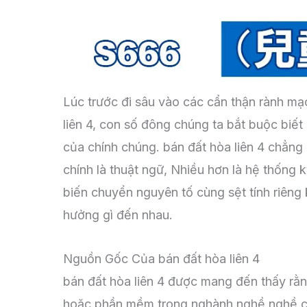
Lúc trước đi sâu vào các cẩn thận rành mạ
liên 4, con số đông chúng ta bắt buộc biết 
của chính chúng. bán đất hòa liên 4 chẳng 
chính là thuật ngữ, Nhiều hơn là hệ thống 
biến chuyển nguyên tố cùng sệt tính riêng
hưởng gì đến nhau.
Nguồn Gốc Của bán đất hòa liên 4
bán đất hòa liên 4 được mang đến thấy rằ
hoặc phần mềm trong nghành nghề nghề côn