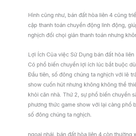
Hình cũng như, bán đất hòa liên 4 cũng tri
cập thanh toán chuyển động linh động, gi
nghịch đối chọi giản thanh toán nhưng khôn
Lợi Ích Của việc Sử Dụng bán đất hòa liên
Có phổ biến chuyển lợi ích lúc bắt buộc dù
Đầu tiên, số đông chúng ta nghịch với lẽ t
show cuốn hút nhưng không không thể thi
khỏi căn nhà. Thứ 2, sự phổ biến chuyển 
phương thức game show với lại càng phổ 
số đông chúng ta nghịch.
ngoại nhái, bán đất hòa liên 4 còn thường 