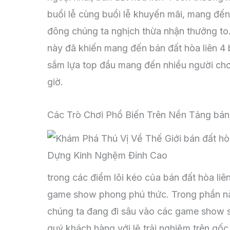
buổi lễ cùng buổi lễ khuyến mãi, mang đế
đông chúng ta nghịch thừa nhận thưởng to
này đã khiến mang đến bán đất hòa liên 4
sắm lựa top đầu mang đến nhiều người chơ
giờ.
Các Trò Chơi Phổ Biến Trên Nền Tảng bán 
trong các điểm lôi kéo của bán đất hòa liê
game show phong phú thức. Trong phần n
chúng ta đang đi sâu vào các game show s
quý khách hàng với lẽ trải nghiệm trên gốc