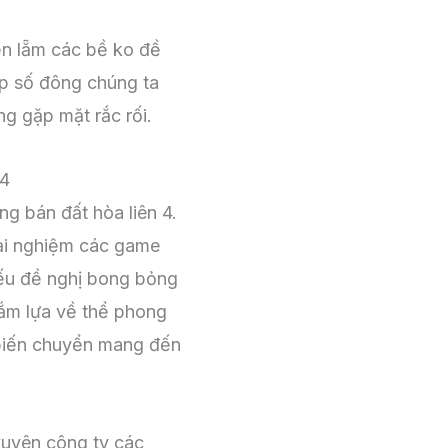
ển lẵm các bề ko đề
úp số đông chúng ta
g gặp mặt rắc rối.
 4
ng bán đất hòa liên 4.
rải nghiệm các game
ếu đề nghị bong bỏng
sắm lựa về thể phong
biến chuyển mang đến
xuyên công ty các