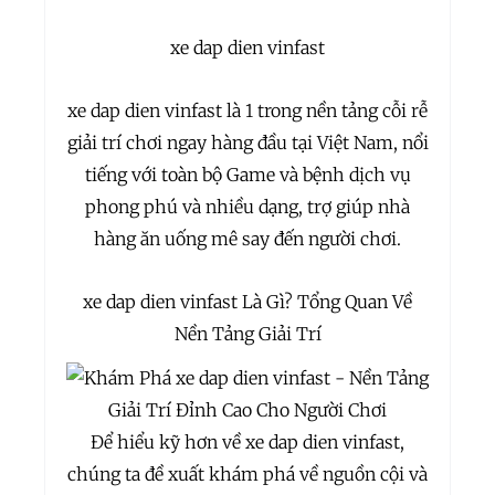
xe dap dien vinfast
xe dap dien vinfast là 1 trong nền tảng cỗi rễ
giải trí chơi ngay hàng đầu tại Việt Nam, nổi
tiếng với toàn bộ Game và bệnh dịch vụ
phong phú và nhiều dạng, trợ giúp nhà
hàng ăn uống mê say đến người chơi.
xe dap dien vinfast Là Gì? Tổng Quan Về
Nền Tảng Giải Trí
Để hiểu kỹ hơn về xe dap dien vinfast,
chúng ta đề xuất khám phá về nguồn cội và