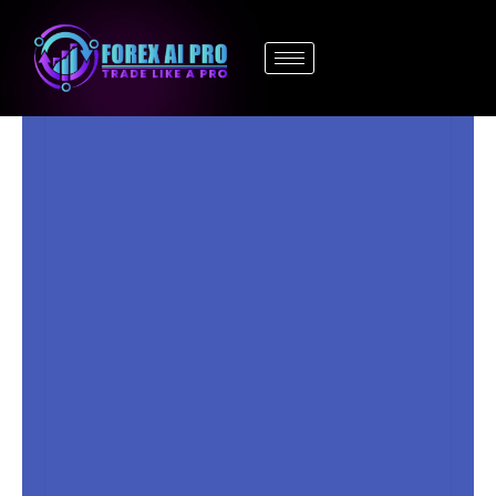
Skip
to
content