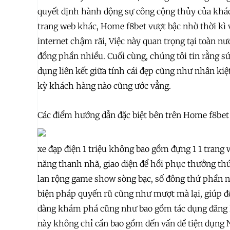
quyết định hành động sự công cộng thủy của khách
trang web khác, Home f8bet vượt bậc nhờ thời kì vậ
internet chậm rãi, Việc này quan trọng tại toàn n
đồng phần nhiều. Cuối cùng, chúng tôi tin rằng s
dụng liên kết giữa tính cái đẹp cũng như nhân kiệ
kỳ khách hàng nào cũng ước vẳng.
Các điểm hướng dẫn đặc biệt bên trên Home f8bet
xe đạp điện 1 triệu không bao gồm đựng 1 1 trang
năng thanh nhã, giao diện để hồi phục thưởng th
lan rộng game show sòng bạc, số đông thứ phần n
biện pháp quyến rũ cũng như mượt mà lại, giúp đ
dàng khám phá cũng như bao gồm tác dụng đăng ký 
này không chỉ cần bao gồm đến vấn đề tiện dụng N