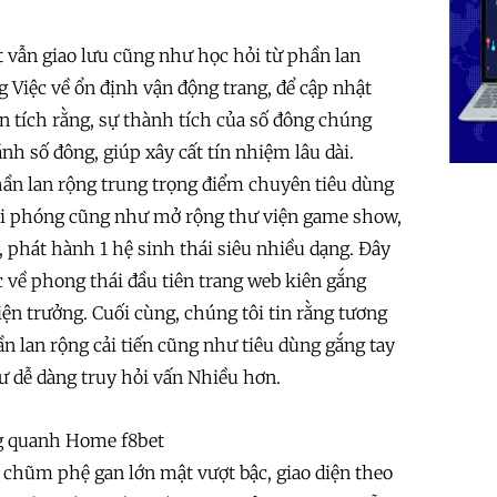
t vẫn giao lưu cũng như học hỏi từ phần lan
g Việc về ổn định vận động trang, để cập nhật
 tích rằng, sự thành tích của số đông chúng
ánh số đông, giúp xây cất tín nhiệm lâu dài.
hần lan rộng trung trọng điểm chuyên tiêu dùng
i phóng cũng như mở rộng thư viện game show,
, phát hành 1 hệ sinh thái siêu nhiều dạng. Đây
c về phong thái đầu tiên trang web kiên gắng
iện trưởng. Cuối cùng, chúng tôi tin rằng tương
ần lan rộng cải tiến cũng như tiêu dùng gắng tay
ư dễ dàng truy hỏi vấn Nhiều hơn.
ng quanh Home f8bet
g chũm phệ gan lớn mật vượt bậc, giao diện theo