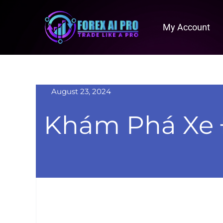
Skip
to
My Account
content
August 23, 2024
Khám Phá Xe Đ