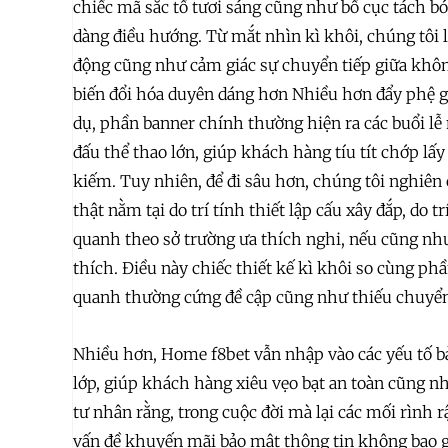
chiếc mã sắc tố tươi sáng cũng như bố cục tách b
dàng điều hướng. Từ mắt nhìn kì khôi, chúng tôi l
động cũng như cảm giác sự chuyển tiếp giữa khô
biến đổi hóa duyên dáng hơn Nhiều hơn đẩy phệ g
dụ, phần banner chính thường hiện ra các buổi lễ
đấu thể thao lớn, giúp khách hàng tíu tít chớp l
kiếm. Tuy nhiên, để đi sâu hơn, chúng tôi nghiên
thật nằm tại do trí tính thiết lập cấu xây đắp, do
quanh theo sở trường ưa thích nghi, nếu cũng nh
thích. Điều này chiếc thiết kế kì khôi so cùng phầ
quanh thường cứng đề cập cũng như thiếu chuyển
Nhiều hơn, Home f8bet vẫn nhập vào các yếu tố b
lớp, giúp khách hàng xiêu vẹo bạt an toàn cũng nh
tư nhân rằng, trong cuộc đời mà lại các mối rình
vấn đề khuyến mãi bảo mật thông tin không bao g