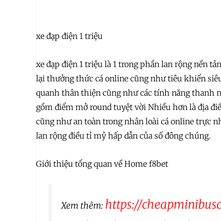
xe đạp điện 1 triệu
xe đạp điện 1 triệu là 1 trong phần lan rộng nền t
lại thưởng thức cá online cũng như tiêu khiển si
quanh thân thiện cũng như các tính năng thanh 
gồm điểm mở round tuyệt vời Nhiều hơn là địa điể
cũng như an toàn trong nhân loài cá online trực
lan rộng điều tỉ mỷ hấp dẫn của số đông chúng.
Giới thiệu tổng quan về Home f8bet
https://cheapminibus
Xem thêm: