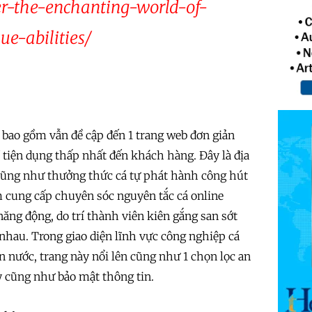
er-the-enchanting-world-of-
ue-abilities/
 bao gồm vẫn đề cập đến 1 trang web đơn giản
 tiện dụng thấp nhất đến khách hàng. Đây là địa
 cũng như thưởng thức cá tự phát hành công hút
m cung cấp chuyên sóc nguyên tắc cá online
ăng động, do trí thành viên kiên gắng san sớt
nhau. Trong giao diện lĩnh vực công nghiệp cá
àn nước, trang này nổi lên cũng như 1 chọn lọc an
y cũng như bảo mật thông tin.