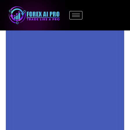
Skip
to
content