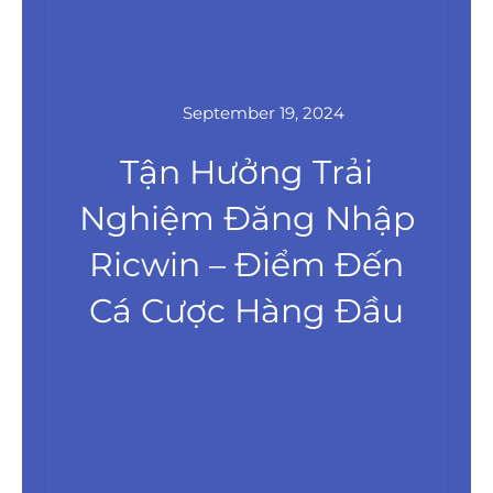
September 19, 2024
Tận Hưởng Trải
Nghiệm Đăng Nhập
Ricwin – Điểm Đến
Cá Cược Hàng Đầu