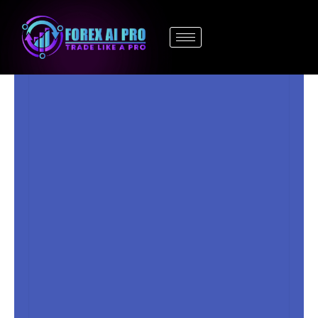
Skip
to
content