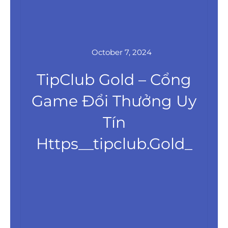
October 7, 2024
TipClub Gold – Cổng
Game Đổi Thưởng Uy
Tín
Https__tipclub.gold_