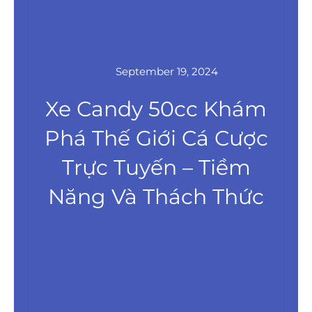
September 19, 2024
Xe Candy 50cc Khám
Phá Thế Giới Cá Cược
Trực Tuyến – Tiềm
Năng Và Thách Thức