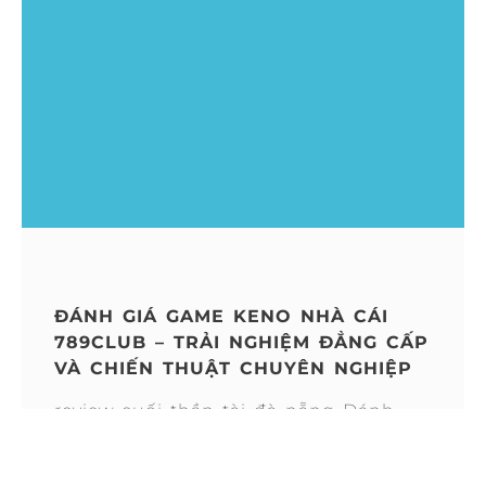
ĐÁNH GIÁ GAME KENO NHÀ CÁI
789CLUB – TRẢI NGHIỆM ĐẲNG CẤP
VÀ CHIẾN THUẬT CHUYÊN NGHIỆP
review suối thần tài đà nẵng Đánh
báo giá game Keno sòng bạc 789club
giúp quý doanh nghiệp với ánh nhìn