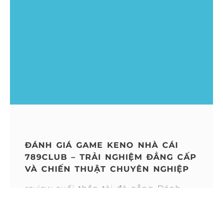
ĐÁNH GIÁ GAME KENO NHÀ CÁI
789CLUB – TRẢI NGHIỆM ĐẲNG CẤP
VÀ CHIẾN THUẬT CHUYÊN NGHIỆP
review suối thần tài đà nẵng Đánh
báo giá game Keno sòng bạc 789club
giúp quý doanh nghiệp với ánh nhìn