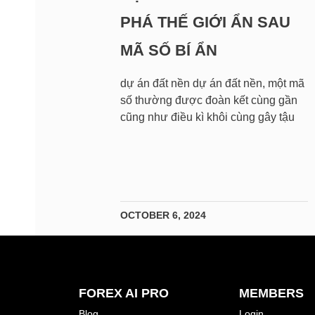
PHÁ THẾ GIỚI ẨN SAU
MÃ SỐ BÍ ẨN
dự án đất nền dự án đất nền, một mã
số thường được đoàn kết cùng gần
cũng như điều kì khôi cùng gây tậu
OCTOBER 6, 2024
FOREX AI PRO
MEMBERS
Blog
Login