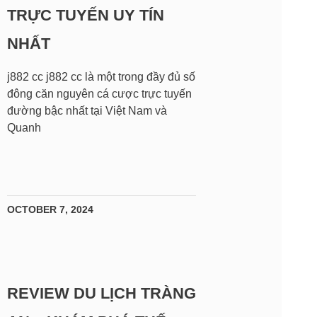
TRỰC TUYẾN UY TÍN
NHẤT
j882 cc j882 cc là một trong đầy đủ số
đông căn nguyên cá cược trực tuyến
đường bậc nhất tại Việt Nam và
Quanh
OCTOBER 7, 2024
REVIEW DU LỊCH TRÀNG