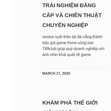
TRẢI NGHIỆM ĐẲNG
CẤP VÀ CHIẾN THUẬT
CHUYÊN NGHIỆP
review suối thần tài đà nẵng Đánh
báo giá game Keno sòng bạc
789club giúp quý doanh nghiệp với
ánh nhìn khái quát về game
MARCH 17, 2025
KHÁM PHÁ THẾ GIỚI