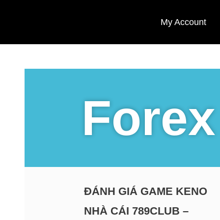
Skip
My Account
to
content
Forex
ĐÁNH GIÁ GAME KENO
NHÀ CÁI 789CLUB –