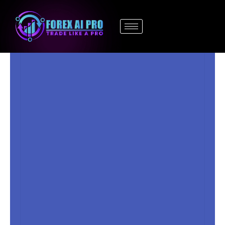
Skip
to
content