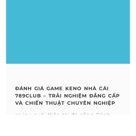
ĐÁNH GIÁ GAME KENO NHÀ CÁI
789CLUB – TRẢI NGHIỆM ĐẲNG CẤP
VÀ CHIẾN THUẬT CHUYÊN NGHIỆP
review suối thần tài đà nẵng Đánh
báo giá game Keno sòng bạc 789club
giúp quý doanh nghiệp với ánh nhìn